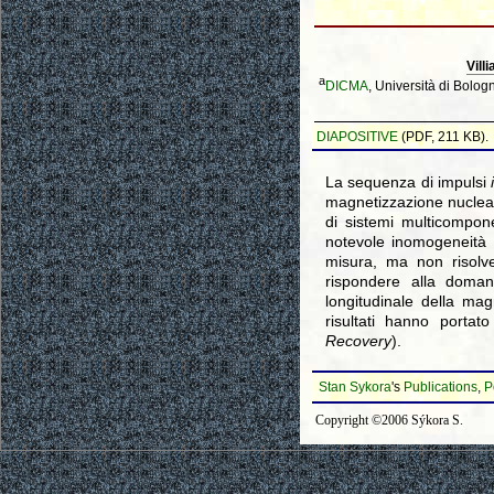
Vill
a
DICMA
, Università di Bolo
DIAPOSITIVE
(PDF, 211 KB).
La sequenza di impulsi
magnetizzazione nuclear
di sistemi multicomponen
notevole inomogeneità
misura, ma non risolve
rispondere alla doma
longitudinale della mag
risultati hanno portat
Recovery
).
Stan Sykora
's
Publications
,
P
Copyright ©2006 Sýkora S.