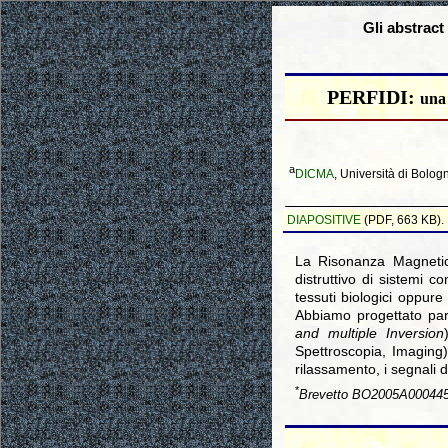
Gli abstract
PERFIDI:
una 
a
DICMA
, Università di Bolo
DIAPOSITIVE
(PDF, 663 KB).
La Risonanza Magnetic
distruttivo di sistemi c
tessuti biologici oppure
Abbiamo progettato par
and multiple Inversion
Spettroscopia, Imaging)
rilassamento, i segnali 
*
Brevetto BO2005A000445,