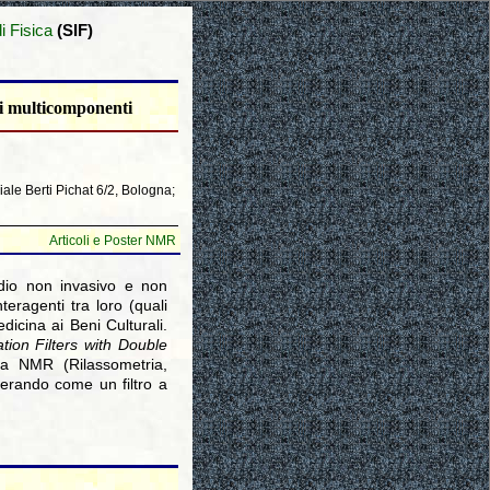
i Fisica
(SIF)
mi multicomponenti
iale Berti Pichat 6/2, Bologna;
Articoli e Poster NMR
dio non invasivo e non
teragenti tra loro (quali
dicina ai Beni Culturali.
tion Filters with Double
ra NMR (Rilassometria,
perando come un filtro a