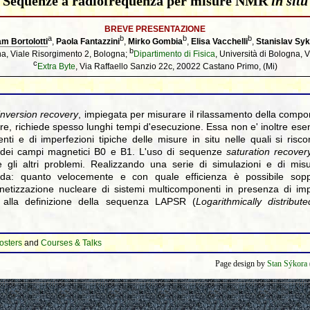
Sequenze a radiofrequenza per misure NMR
in situ
BREVE PRESENTAZIONE
a
b
b
b
iam Bortolotti
,
Paola Fantazzini
,
Mirko Gombia
,
Elisa Vacchelli
,
Stanislav Sy
b
gna, Viale Risorgimento 2, Bologna;
Dipartimento di Fisica
, Università di Bologna, V
c
Extra Byte
, Via Raffaello Sanzio 22c, 20022 Castano Primo, (Mi)
inversion recovery
, impiegata per misurare il rilassamento della compo
e, richiede spesso lunghi tempi d'esecuzione. Essa non e' inoltre esen
ti e di imperfezioni tipiche delle misure in situ nelle quali si risco
 dei campi magnetici B0 e B1. L'uso di sequenze
saturation recover
 gli altri problemi. Realizzando una serie di simulazioni e di mis
nda: quanto velocemente e con quale efficienza è possibile sop
netizzazione nucleare di sistemi multicomponenti in presenza di imp
o alla definizione della sequenza LAPSR (
Logarithmically distribut
osters
and
Courses & Talks
Page design by
Stan Sýkora