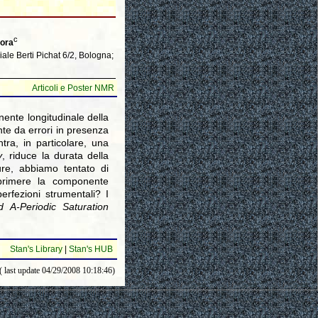
c
kora
iale Berti Pichat 6/2, Bologna;
Articoli e Poster NMR
nente longitudinale della
te da errori in presenza
ntra, in particolare, una
y
, riduce la durata della
ure, abbiamo tentato di
primere la componente
erfezioni strumentali? I
ed A-Periodic Saturation
Stan's Library
|
Stan's HUB
( last update 04/29/2008 10:18:46)