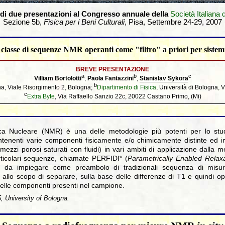
 di due presentazioni al Congresso annuale della
Società Italiana d
Sezione 5b,
Fisica per i Beni Culturali
, Pisa, Settembre 24-29, 2007
classe di sequenze NMR operanti come "filtro" a priori per siste
BREVE PRESENTAZIONE
a
b
c
Villiam Bortolotti
,
Paola Fantazzini
,
Stanislav Sykora
b
gna, Viale Risorgimento 2, Bologna;
Dipartimento di Fisica
, Università di Bologna, V
c
Extra Byte
, Via Raffaello Sanzio 22c, 20022 Castano Primo, (Mi)
a Nucleare (NMR) è una delle metodologie più potenti per lo stu
ontenenti varie componenti fisicamente e/o chimicamente distinte ed in
 mezzi porosi saturati con fluidi) in vari ambiti di applicazione dalla me
ticolari sequenze, chiamate PERFIDI* (
Parametrically Enabled Relaxa
) da impiegare come preambolo di tradizionali sequenza di misu
 allo scopo di separare, sulla base delle differenze di T1 e quindi o
delle componenti presenti nel campione.
 University of Bologna.