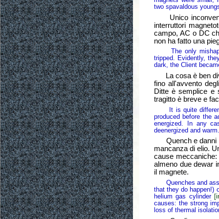
two spavaldous youngst
Unico inconveniente
interruttori magnet
campo, AC o DC che s
non ha fatto una pie
The only mishap: onc
tripped. Evidently, th
dark, the Client becam
La cosa è ben diver
fino all'avvento deg
Ditte è semplice e 
tragitto è breve e fa
It is quite differen
produced before the a
energized. In any ca
deenergized and warm. 
Quench e danni rela
mancanza di elio. U
cause meccaniche: l'
almeno due dewar int
il magnete.
Quenches and associa
that they do happen!) 
helium gas cylinder
[
causes: the strong imp
loss of thermal isolat