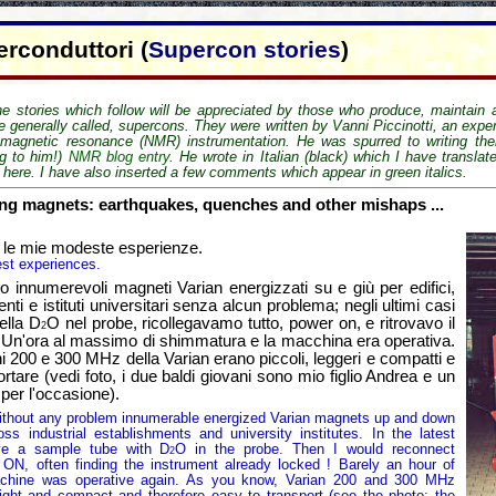
erconduttori (
Supercon stories
)
e stories which follow will be appreciated by those who produce, maintain
e generally called,
supercons
. They were written by Vanni Piccinotti, an exper
 magnetic resonance (NMR) instrumentation. He was spurred to writing th
ng to him!)
NMR blog entry
. He wrote in Italian (black) which I have translat
 here. I have also inserted a few comments which appear in green italics.
ng magnets: earthquakes, quenches and other mishaps ...
e le mie modeste esperienze.
est experiences.
merevoli magneti Varian energizzati su e giù per edifici,
menti e istituti universitari senza alcun problema; negli ultimi casi
della D
O nel probe, ricollegavamo tutto, power on, e ritrovavo il
2
! Un'ora al massimo di shimmatura e la macchina era operativa.
 200 e 300 MHz della Varian erano piccoli, leggeri e compatti e
portare (vedi foto, i due baldi giovani sono mio figlio Andrea e un
per l'occasione).
t any problem innumerable energized Varian magnets up and down
oss industrial establishments and university institutes. In the latest
ve a sample tube with D
O in the probe. Then I would reconnect
2
 ON, often finding the instrument already locked ! Barely an hour of
chine was operative again. As you know, Varian 200 and 300 MHz
ight and compact and therefore easy to transport (see the photo; the