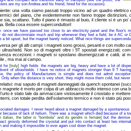
ers are my son Andrea and his friend, hired for the occasion).
: una volta siamo passati troppo vicino ad un quadro elettrico e s
otermici del piano, che evidentemente non fanno troppe distinzioni
ia, scattano. Tutto il piano è rimasto al buio, il cliente si è un po'
ga. Bella cosa essere superconduttori!
e we have passed too close to an electricity panel and the floor's ma
ey do not discriminate much and trip whenever they feel a field, be it AC or
e a bit upset, but the magnet barely noticed. What nice things are supercondu
sa per gli alti campi: i magneti sono grossi, pesanti e con molto 
li ultrashield. Non so di magneti oltre i 9T spostati energizzati; com
senza eccezioni: i magneti si spostano disenergizzati e caldi, al 
cile , ma mai al campo.
t for
[truly]
high fields: the magnets are big, heavy and have a lot of disper
dvent of ultrashields. I have no notice of magnets stronger than 9 T havi
se, the policy of Manufacturers is simple and does not admit excepti
Only when the distance is very short, they might move them cold, but never w
tivi: mai saputo di magneti danneggiati da quench spontanei (suc
n magnete è morto per colpa di un abbraccio molto intenso con una b
urto è stato tale da ammaccare vistosamente il criostato e mettere in
erni, con totale perdita dell'solamento termico e non è stato più pos
ted damages: I never heard about a magnet damaged by a spontaneous q
or because of lack of helium. There was a magnet which died because of a to
in italian, the latter is "bombola" and its gendre is female]
but the demise
act grossly deformed the cryostat and put into contact at least two interna
ion and making it impossible to ever again cool down the magnet.