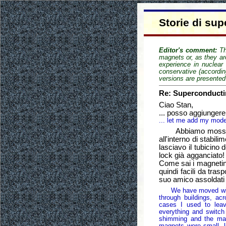
Storie di sup
Editor's comment:
Th
magnets or, as they ar
experience in nuclear
conservative (accordi
versions are presented
Re: Superconducti
Ciao Stan,
... posso aggiunger
... let me add my mod
Abbiamo mosso innu
all'interno di stabili
lasciavo il tubicino 
lock già agganciato
Come sai i magnetini
quindi facili da tras
suo amico assoldati 
We have moved withou
through buildings, acr
cases I used to lea
everything and switch
shimming and the ma
magnets were small, l