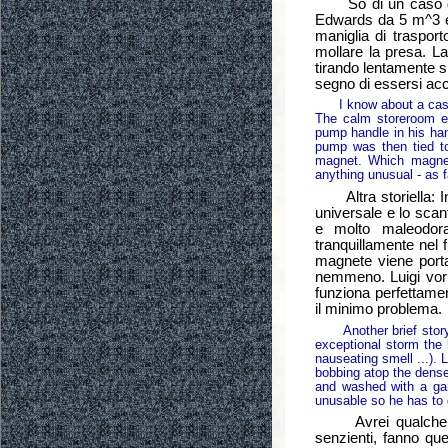
So di un caso di u
Edwards da 5 m^3 ed
maniglia di traspor
mollare la presa. La
tirando lentamente si
segno di essersi acc
I know about a case w
The calm storeroom e
pump handle in his han
pump was then tied to 
magnet. Which magnet 
anything unusual - as fa
Altra storiella: Ind
universale e lo scant
e molto maleodoran
tranquillamente nel f
magnete viene portat
nemmeno. Luigi vorr
funziona perfettamen
il minimo problema.
Another brief story: 
exceptional storm the 
nauseating smell ...). 
bobbing atop the dense 
and washed with a gard
unusable so he has to 
Avrei qualche altr
senzienti, fanno qu