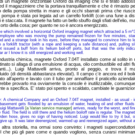
n magnete orizzontale Oxford da imaging che si è tirato addoss
 il magazziniere che la portava tranquillamente e che è rimasto pe
to della pompa stretta in mano e gli occhi sbarrati prima che riusc
 pompa è stata poi legata ad un carrello forklift (con una fune a dis
 è staccata. Il magnete ha fatto un bello sbuffo dagli sfiati dell'elio, m
orto della cosa; per quanto ne so è ancora energizzato.
hich involved a horizontal Oxford imaging magnet which attracted a 5 m^3
mployee who was moving the pump remained frozen for five minutes, stand
d and a strange look in his eyes, before they managed to convince him to le
a forklift tractor (with a rope and keeping a safe distance) and, pulling s
issued a buff from its helium boil-off ports, but that was the only indica
r ar I know it is still energized and working well.
ustria chimica, magnete Oxford 7.04T installato come al solito in u
inato si allaga di una emulsione di acqua, olio combustibile ed altri fl
ti...). Luigi Mattavelli arriva, pronto al peggio, e trova il m
luido (di densità abbastanza elevata!). Il campo c'è ancora ed il boilof
o all'aperto e lavato con il tubo per annaffiare il praticello aziend
ebbe provarlo ma ovviamente la console è inutilizzabile, comunque 
te a specifica. E' stato poi spento e scaldato, cambiate le guarnizio
A chemical Company and an Oxford 7.04T magnet, installed - as usual - i
basement gets flooded by an emulsion of water, heating oil and other fluids 
Luigi Mattavelli
[a Varian service manager]
arrives, ready for the worst, and fi
fluid. The field is still there and the helium boiloff rate is regular. The magn
en hose, gives no sign of having noticed. Luigi would like to try it but, o
give up. It was later deenergized, warmed up and reenergized again, without 
a storiella, ma ormai sono convinto: i magneti superconduttori 
el che più gli pare come e quando vogliono, senza curarsi minimame