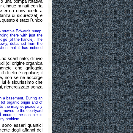
o una pompa rotativa
r cinque minuti con la
issero a convincerlo a
tanza di sicurezza!) e
a questo è stato l'unico
 rotative Edwards pump.
ing there with just the
t go [of the handle]. The
lowly, detached from the
tion that it has noticed
no scantinato; diluvio
udi (di origine organica
agnete che galleggia
f di elio è regolare; il
ale, non se ne accorge
lui è sicurissimo che
ni, rienergizzato senza
n a basement. During an
(of organic origin and of
nds the magnet peacefully
et, moved to the courtyard
f course, the console is
any problem.
sono esseri quantici
nte degli affanni del