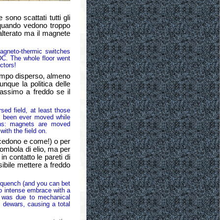
ono scattati tutti gli
, quando vedono troppo
 alterato ma il magnete
gneto-thermic switches
 DC. The whole floor went
ctors!
campo disperso, almeno
unque la politica delle
massimo a freddo se il
sed field, at least those
ng been ever moved while
ons: magnets are moved
ith the field on.
cedono e come!) o per
ombola di elio, ma per
 contatto le pareti di
sibile mettere a freddo
uench (and you can bet
o intense embrace with a
 was due to mechanical
l dewars, causing a total